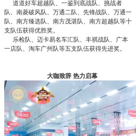
道道好车超越队、一鉴到底战队、挑战者
队、南菱破风队、万通二队、先锋战队、万通一
队、南方臻选队、南方茂湛队、南方超越队等十
支队伍获得优胜奖。
乐检队、迈卡易名车汇队、丰祺战队、广本
一店队、淘车广州队等五支队伍获得先进奖。
大咖致辞 热力启幕